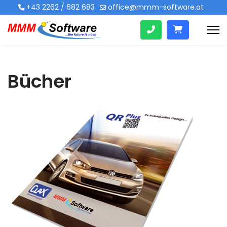
+43 2262 / 682 683
office@mmm-software.at
Bücher