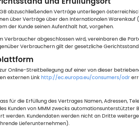
ichtsstand und Erfüllungsort
 AGB abzuschließenden Verträge unterliegen österreichis
en über Verträge über den Internationalen Warenkauf (
dem der Kunde seinen Aufenthalt hat, vorgehen.
m Verbraucher abgeschlossen wird, vereinbaren die Partei
genüber Verbrauchern gilt der gesetzliche Gerichtsstand
plattform
zur Online-Streitbeilegung auf einer von dieser betriebe
den externen Link
http://ec.europa.eu/consumers/odr
err
 dass für die Erfüllung des Vertrages Namen, Adressen, T
 des Kunden von MMM zwecks automationsunterstützter 
t werden. Kundendaten werden nicht an Dritte weitergegeb
führende Lieferunternehmen).