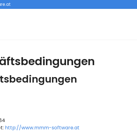
re.at
äftsbedingungen
ftsbedingungen
684
et:
http://www.mmm-software.at