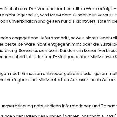
Aufschub aus. Der Versand der bestellten Ware erfolgt – 
e nicht lagernd ist, wird MMM dem Kunden den voraussicht
h unverbindlich und gelten nur als Richtwert, sofern dies
unden angegebene Lieferanschrift, soweit nicht Gegenteili
die bestellte Ware nicht entgegennimmt oder die Zustell
lieferung. Soweit es sich beim Kunden um keinen Verbrauch
nnen schriftlich oder per E-Mail gegenüber MMM sowie Sp
ungen nach Ermessen entweder getrennt oder gesammelt 
mal verfügbar sind. MMM liefert an Adressen nach Österr
stungserbringung notwendigen Informationen und Tatsac
ngen der Daten des Kunden (Namen, Anschrift, E-Mail) 