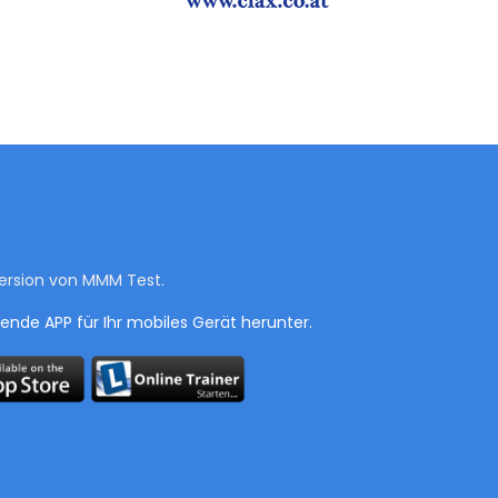
Version von MMM Test.
sende APP für Ihr mobiles Gerät herunter.