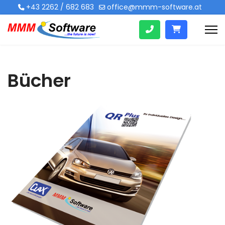
+43 2262 / 682 683
office@mmm-software.at
Bücher